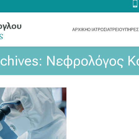
ΑΡΧΙΚΗ
Ο ΙΑΤΡΟΣ
ΙΑΤΡΕΊΟ
ΥΠΗΡΕΣ
rchives: Νεφρολόγος Κ