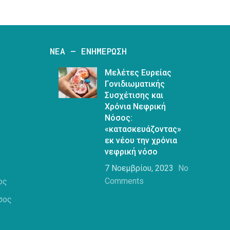
ΝΈΑ – ΕΝΗΜΈΡΩΣΗ
Μελέτες Ευρείας
Γονιδιωματικής
Συσχέτισης και
Χρόνια Νεφρική
Νόσος:
«κατασκευάζοντας»
εκ νέου την χρόνια
νεφρική νόσο
7 Νοεμβρίου, 2023
No
Comments
ος
σος