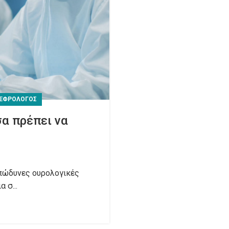
ΝΕΦΡΟΛΌΓΟΣ
α πρέπει να
επώδυνες ουρολογικές
 σ...