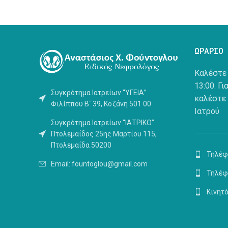
ΩΡΑΡΙΟ
Καλέστε 
13:00.
Γι
Συγκρότημα Ιατρείων “ΥΓΕΙΑ”
καλέστε
Φιλίππου Β΄ 39, Κοζάνη 501 00
Ιατρού
Συγκρότημα Ιατρείων “ΙΑΤΡΙΚΟ”
Πτολεμαΐδος 25ης Μαρτίου 115,
Πτολεμαΐδα 50200
Τηλέφ
Email: fountoglou@gmail.com
Τηλέφ
Κινητό