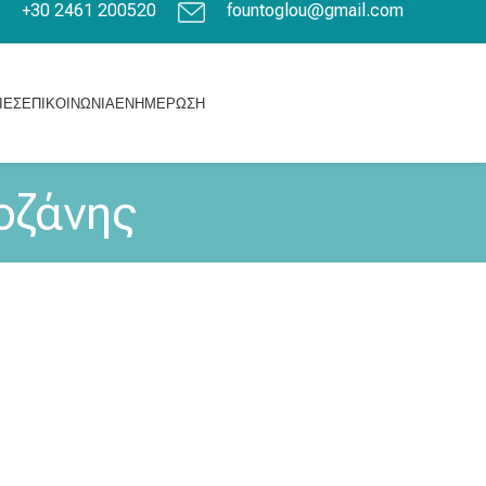
+30 2461 200520
fountoglou@gmail.com
ΊΕΣ
ΕΠΙΚΟΙΝΩΝΊΑ
ΕΝΗΜΈΡΩΣΗ
οζάνης